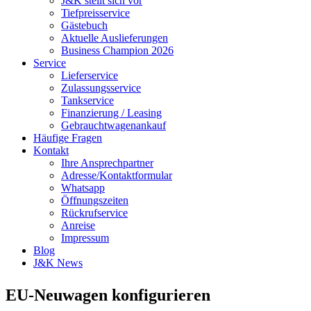
J&K stellt sich vor
Tiefpreisservice
Gästebuch
Aktuelle Auslieferungen
Business Champion 2026
Service
Lieferservice
Zulassungsservice
Tankservice
Finanzierung / Leasing
Gebrauchtwagenankauf
Häufige Fragen
Kontakt
Ihre Ansprechpartner
Adresse/Kontaktformular
Whatsapp
Öffnungszeiten
Rückrufservice
Anreise
Impressum
Blog
J&K News
EU-Neuwagen konfigurieren